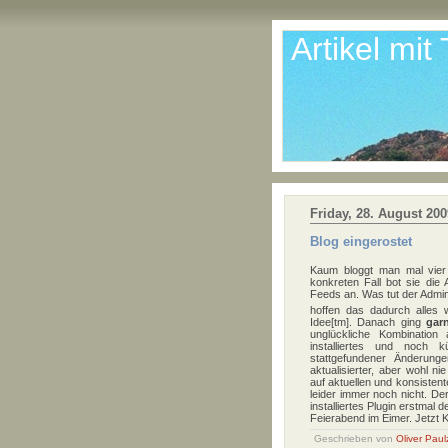
Artikel mit
Friday, 28. August 200
Blog eingerostet
Kaum bloggt man mal vier M
konkreten Fall bot sie die
Feeds an. Was tut der Admin
hoffen das dadurch alles
Idee[tm]. Danach ging
garn
unglückliche Kombination
installiertes und noch kür
stattgefundener Änderung
aktualisierter, aber wohl n
auf aktuellen und konsisten
leider immer noch nicht. Der
installiertes Plugin erstmal de
Feierabend im Eimer. Jetzt K
Geschrieben von
Oliver Pau