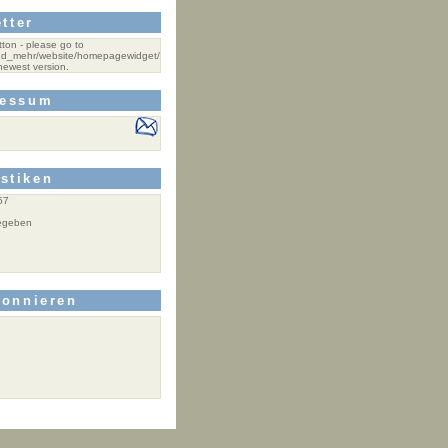
tter
tton - please go to
und_mehr/website/homepagewidget/
newest version.
ressum
istiken
57
egeben
bonnieren