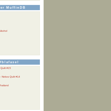
der MuffinDB
n
lkohol
#blafasel
 Quilt #15
 - Nekos Quilt #14
Thailand