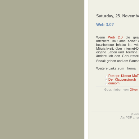
Saturday, 25. Novemb
Web 3.0?
Wenn
Web 2.0
die geän
Internets, im Sinne selbst
bearbeiteter Inhalte ist, 
Möglichkeit, über Internet-D
eigene Leben und Termine n
ändere ich den Geburtster
Sneak gehen und am Samstag
Weitere Links zum Thema:
Rezept: Kleiner Mu
Der Klapperstorch
eumom
Geschrieben von
Oliver
(Seit
Als PDF ans