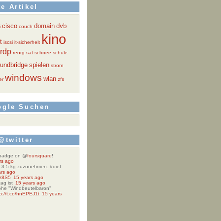
e Artikel
cisco
domain
dvb
i
couch
kino
t
iscsi
it-sicherheit
rdp
reorg
sat
schnee
schule
undbridge
spielen
strom
windows
wlan
er
zfs
ogle Suchen
@twitter
" badge on @
foursquare
!
rs ago
h 3.5 kg zuzunehmen. #diet
ars ago
Fz8S5
15 years ago
ag ist
15 years ago
höhe "Windbeutelbaron"
tp://t.co/hnEPEJ1t
15 years