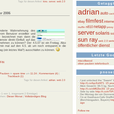
Tags für diesen Artikel:
kino
,
server
,
web 2.0
Getaggt
adrian
auto
er 2006
cact
filmfest
ebay
interne
netapp
n810
muffin
proxy
derte Wahrnehmung des
server
solaris
so
 vom Benutzer erstellter und
wie bezeichnet man dann die
sun ray
ienste direkt Einfluß auf das
web 2.0
wett
ehmen zu können? Der 4.5.07 ist ein Freitag. Also
öffentlicher dienst
min mal auf den 6.5. ab um noch entspannt in die
 (ein letztes Mal?) ausschlafen zu können.
Letzte Go
miscolliwood
FFiN
oliver paulzen telefonbuch
pnose
 Paulzen
in
spare time
um
11:24
|
Kommentare (4)
|
Trackback (1)
Tags für diesen Artikel:
adrian
,
web 2.0
I just unlocked the "Swarm
http://t.co/bpJUzNT1
15 yea
Mein Gewicht: 96.5 kg. Noc
http://t.co/xM6Zbo3G
15 ye
Side by side
http://t.co/eT0
e 1 von 1, insgesamt 2 Einträge)
Der Montag der ein Donnerst
ehen:
Dieser Monat
|
Vollständiges Blog
I'm at Gasthaus-Cafe Grafl
(Berchtesgaden, Bayern)
ht
ago
Follow me