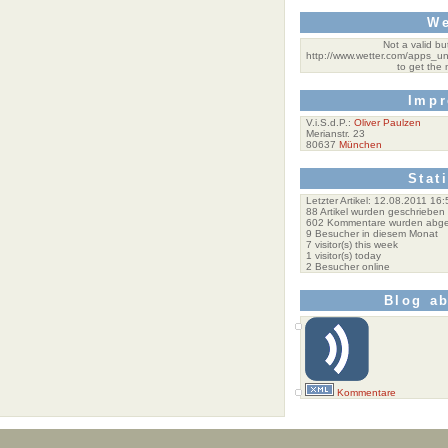
We
Not a valid bu
http://www.wetter.com/apps_
to get the 
Imp
V.i.S.d.P.:
Oliver Paulzen
Merianstr. 23
80637
München
Stat
Letzter Artikel:
12.08.2011 16:
88
Artikel wurden geschrieben
602
Kommentare wurden abg
9
Besucher in diesem Monat
7
visitor(s) this week
1
visitor(s) today
2
Besucher online
Blog a
Kommentare