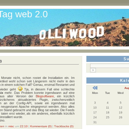
 Tag web 2.0
S
9
onate nicht, schon rostet die Installation ein. Im
Kal
 Artikel wohl schon seit Längerem nicht mehr in den
 in einem solchen Fall? Genau, erstmal Restartet und
Aug
 wieder geht
Tja, in diesem Fall eine schlechte
ix
mehr. Das Problem konnte irgendwann auf eine
Mon
Tue
Wed
 aus alter Version der
Blogsoftware
, ein kürzlich
zlicheres aktualisiertes Plugin, zwischenzeitlich
3
4
5
en an der Config-API, sowie ein irgendwann mal
ie neugestaret Apache eingegrenzt werden. Also alles
10
11
12
ten Stand gebracht und das Blog tat wieder. Die Feeds
17
18
19
 taten erst wieder, als ein anderes, ebenfalls kürzlich
installiert wurde.
24
25
26
ino.
31
lzen
in
misc
um
22:10
|
Kommentare (0)
|
Trackbacks (0)