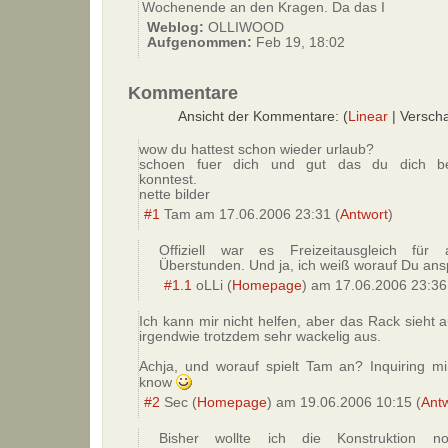
Wochenende an den Kragen. Da das I
Weblog:
OLLIWOOD
Aufgenommen:
Feb 19, 18:02
Kommentare
Ansicht der Kommentare: (
Linear
| Verscha
wow du hattest schon wieder urlaub?
schoen fuer dich und gut das du dich be
konntest.
nette bilder
#1
Tam
am
17.06.2006 23:31
(
Antwort
)
Offiziell war es Freizeitausgleich für 
Überstunden. Und ja, ich weiß worauf Du ansp
#1.1
oLLi
(
Homepage
) am
17.06.2006 23:36
Ich kann mir nicht helfen, aber das Rack sieht 
irgendwie trotzdem sehr wackelig aus.
Achja, und worauf spielt Tam an? Inquiring m
know
#2
Sec
(
Homepage
) am
19.06.2006 10:15
(
Ant
Bisher wollte ich die Konstruktion n