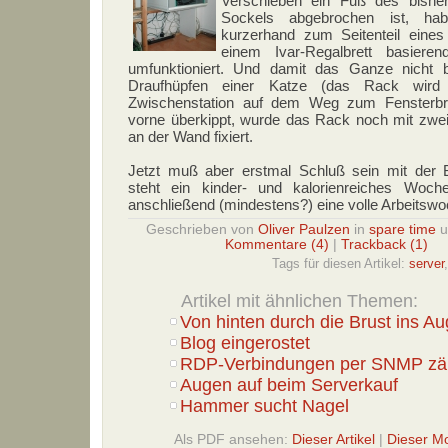
Verschieben ein Fuß des bishe
Sockels abgebrochen ist, ha
kurzerhand zum Seitenteil eines
einem Ivar-Regalbrett basiere
umfunktioniert. Und damit das Ganze nicht 
Draufhüpfen einer Katze (das Rack wird
Zwischenstation auf dem Weg zum Fensterbre
vorne überkippt, wurde das Rack noch mit zwe
an der Wand fixiert.
Jetzt muß aber erstmal Schluß sein mit der B
steht ein kinder- und kalorienreiches Woc
anschließend (mindestens?) eine volle Arbeitswo
Geschrieben von
Oliver Paulzen
in
spare time
Kommentare (4)
|
Trackback (1)
Tags für diesen Artikel:
server
Artikel mit ähnlichen Themen:
Von hinten durch die Brust ins A
Blog eingerostet
RDP-Verbindungen per SNMP zä
Augen auf beim Serverkauf
Hammer sucht Nagel
Als PDF ansehen:
Dieser Artikel
|
Dieser M