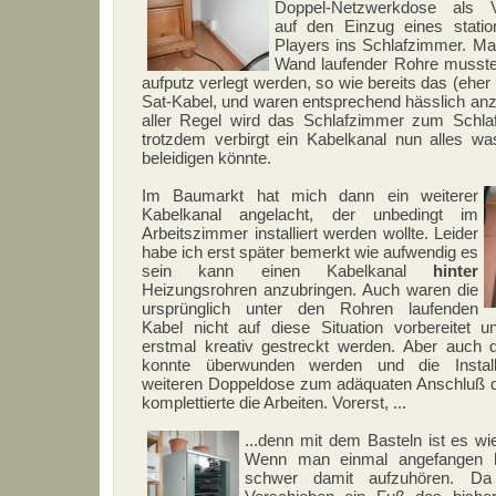
Doppel-Netzwerkdose als V
auf den Einzug eines stati
Players ins Schlafzimmer. Ma
Wand laufender Rohre musste
aufputz verlegt werden, so wie bereits das (eher 
Sat-Kabel, und waren entsprechend hässlich an
aller Regel wird das Schlafzimmer zum Schlaf
trotzdem verbirgt ein Kabelkanal nun alles w
beleidigen könnte.
Im Baumarkt hat mich dann ein weiterer
Kabelkanal angelacht, der unbedingt im
Arbeitszimmer installiert werden wollte. Leider
habe ich erst später bemerkt wie aufwendig es
sein kann einen Kabelkanal
hinter
Heizungsrohren anzubringen. Auch waren die
ursprünglich unter den Rohren laufenden
Kabel nicht auf diese Situation vorbereitet 
erstmal kreativ gestreckt werden. Aber auch 
konnte überwunden werden und die Installa
weiteren Doppeldose zum adäquaten Anschluß 
komplettierte die Arbeiten. Vorerst, ...
...denn mit dem Basteln ist es wi
Wenn man einmal angefangen ha
schwer damit aufzuhören. D